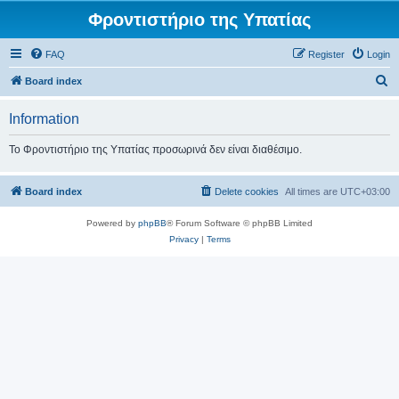
Φροντιστήριο της Υπατίας
FAQ
Register
Login
S
Board index
e
Information
a
r
Το Φροντιστήριο της Υπατίας προσωρινά δεν είναι διαθέσιμο.
c
h
Board index
Delete cookies
All times are
UTC+03:00
Powered by
phpBB
® Forum Software © phpBB Limited
Privacy
|
Terms