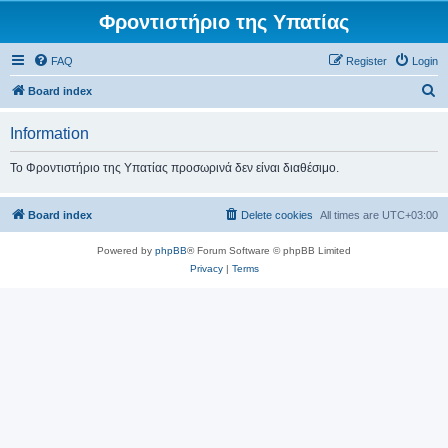
Φροντιστήριο της Υπατίας
FAQ
Register
Login
S
Board index
e
Information
a
r
Το Φροντιστήριο της Υπατίας προσωρινά δεν είναι διαθέσιμο.
c
h
Board index
Delete cookies
All times are
UTC+03:00
Powered by
phpBB
® Forum Software © phpBB Limited
Privacy
|
Terms