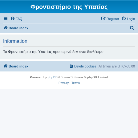
Φροντιστήριο της Υπατίας
FAQ
Register
Login
S
Board index
e
Information
a
r
Το Φροντιστήριο της Υπατίας προσωρινά δεν είναι διαθέσιμο.
c
h
Board index
Delete cookies
All times are
UTC+03:00
Powered by
phpBB
® Forum Software © phpBB Limited
Privacy
|
Terms