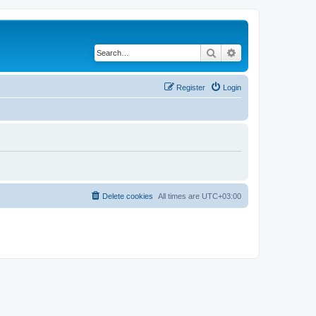
Search
Advanced search
Register
Login
Delete cookies
All times are
UTC+03:00