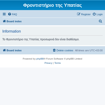
Φροντιστήριο της Υπατίας
FAQ
Register
Login
S
Board index
e
Information
a
r
Το Φροντιστήριο της Υπατίας προσωρινά δεν είναι διαθέσιμο.
c
h
Board index
Delete cookies
All times are
UTC+03:00
Powered by
phpBB
® Forum Software © phpBB Limited
Privacy
|
Terms