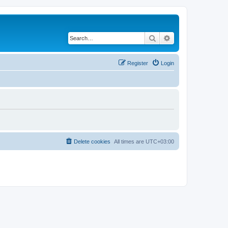
Search
Advanced search
Register
Login
Delete cookies
All times are
UTC+03:00