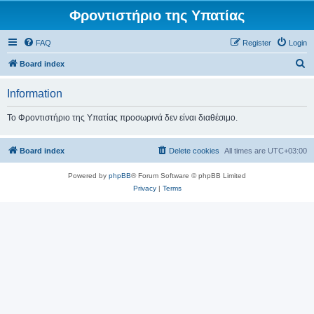
Φροντιστήριο της Υπατίας
FAQ
Register
Login
S
Board index
e
Information
a
r
Το Φροντιστήριο της Υπατίας προσωρινά δεν είναι διαθέσιμο.
c
h
Board index
Delete cookies
All times are
UTC+03:00
Powered by
phpBB
® Forum Software © phpBB Limited
Privacy
|
Terms