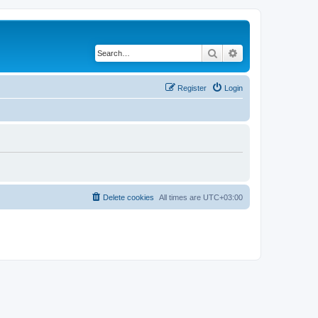
Search
Advanced search
Register
Login
Delete cookies
All times are
UTC+03:00