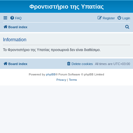
Φροντιστήριο της Υπατίας
FAQ
Register
Login
S
Board index
e
Information
a
r
Το Φροντιστήριο της Υπατίας προσωρινά δεν είναι διαθέσιμο.
c
h
Board index
Delete cookies
All times are
UTC+03:00
Powered by
phpBB
® Forum Software © phpBB Limited
Privacy
|
Terms