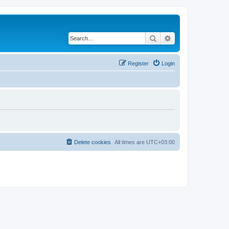
Search
Advanced search
Register
Login
Delete cookies
All times are
UTC+03:00