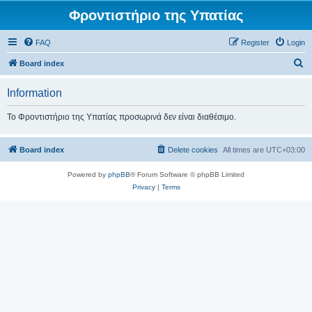
Φροντιστήριο της Υπατίας
FAQ
Register
Login
S
Board index
e
Information
a
r
Το Φροντιστήριο της Υπατίας προσωρινά δεν είναι διαθέσιμο.
c
h
Board index
Delete cookies
All times are
UTC+03:00
Powered by
phpBB
® Forum Software © phpBB Limited
Privacy
|
Terms