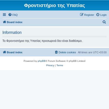
Φροντιστήριο της Υπατίας
FAQ
Register
Login
S
Board index
e
Information
a
r
Το Φροντιστήριο της Υπατίας προσωρινά δεν είναι διαθέσιμο.
c
h
Board index
Delete cookies
All times are
UTC+03:00
Powered by
phpBB
® Forum Software © phpBB Limited
Privacy
|
Terms